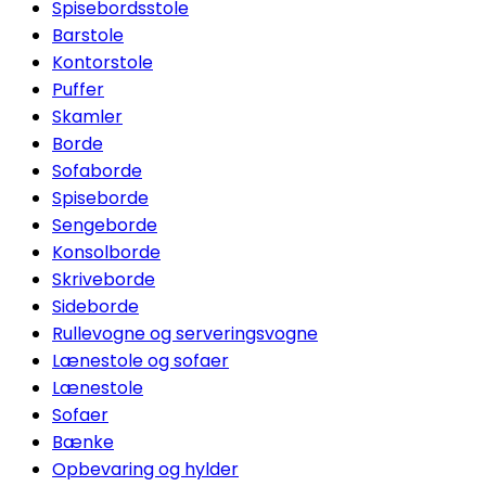
Spisebordsstole
Barstole
Kontorstole
Puffer
Skamler
Borde
Sofaborde
Spiseborde
Sengeborde
Konsolborde
Skriveborde
Sideborde
Rullevogne og serveringsvogne
Lænestole og sofaer
Lænestole
Sofaer
Bænke
Opbevaring og hylder