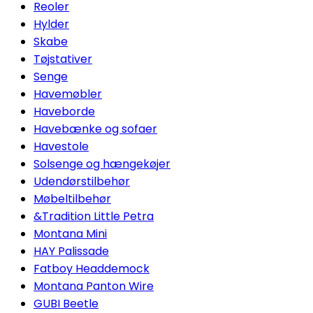
Reoler
Hylder
Skabe
Tøjstativer
Senge
Havemøbler
Haveborde
Havebænke og sofaer
Havestole
Solsenge og hængekøjer
Udendørstilbehør
Møbeltilbehør
&Tradition Little Petra
Montana Mini
HAY Palissade
Fatboy Headdemock
Montana Panton Wire
GUBI Beetle