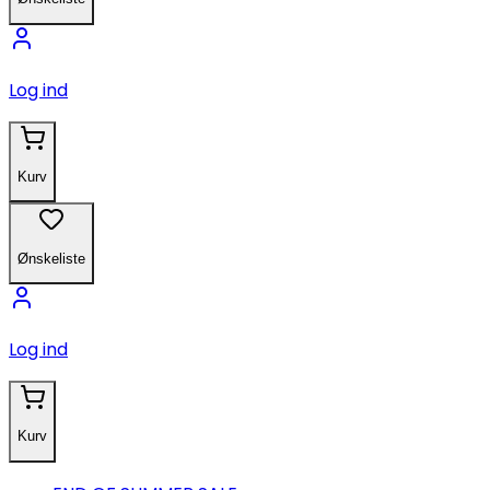
Log ind
Kurv
Ønskeliste
Log ind
Kurv