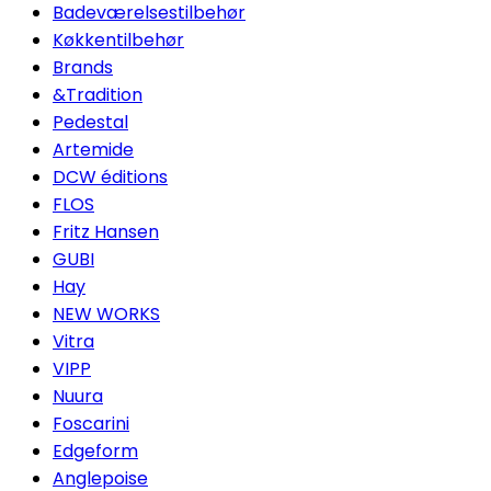
Badeværelsestilbehør
Køkkentilbehør
Brands
&Tradition
Pedestal
Artemide
DCW éditions
FLOS
Fritz Hansen
GUBI
Hay
NEW WORKS
Vitra
VIPP
Nuura
Foscarini
Edgeform
Anglepoise