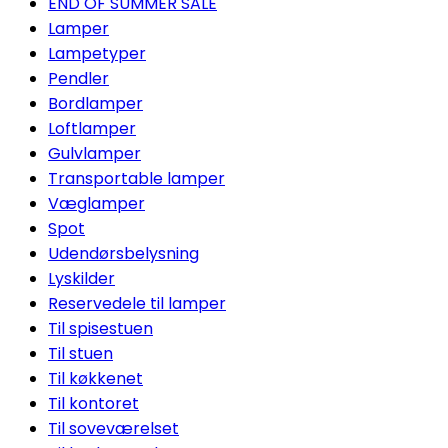
END OF SUMMER SALE
Lamper
Lampetyper
Pendler
Bordlamper
Loftlamper
Gulvlamper
Transportable lamper
Væglamper
Spot
Udendørsbelysning
Lyskilder
Reservedele til lamper
Til spisestuen
Til stuen
Til køkkenet
Til kontoret
Til soveværelset