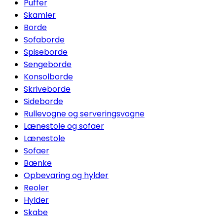
Puffer
Skamler
Borde
Sofaborde
Spiseborde
Sengeborde
Konsolborde
Skriveborde
Sideborde
Rullevogne og serveringsvogne
Lænestole og sofaer
Lænestole
Sofaer
Bænke
Opbevaring og hylder
Reoler
Hylder
Skabe